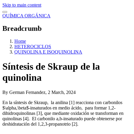
Skip to main content
QUÍMICA ORGÁNICA
Breadcrumb
Home
HETEROCICLOS
QUINOLINA E ISOQUINOLINA
Síntesis de Skraup de la
quinolina
By
German Fernandez
, 2 March, 2024
En la síntesis de Skraup, la anilina [1] reacciona con carbonilos
$\alpha,\beta$-insaturados en medio ácido, para formar 1,2-
dihidroquinolinas [3], que mediante oxidación se transforman en
quinolinas [4]. El carbonilo a,b-insaturado puede obtenerse por
deshidratación del 1,2,3-propanotrio [2].