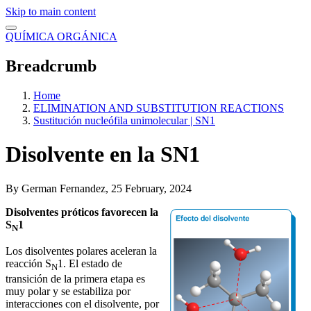
Skip to main content
QUÍMICA ORGÁNICA
Breadcrumb
Home
ELIMINATION AND SUBSTITUTION REACTIONS
Sustitución nucleófila unimolecular | SN1
Disolvente en la SN1
By
German Fernandez
, 25 February, 2024
Disolventes próticos favorecen la
S
1
N
Los disolventes polares aceleran la
reacción S
1. El estado de
N
transición de la primera etapa es
muy polar y se estabiliza por
interacciones con el disolvente, por