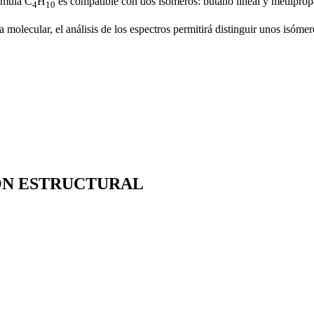
órmula C
H
es compatible con dos isómeros: butano lineal y metilpro
4
10
 molecular, el análisis de los espectros permitirá distinguir unos isómer
CIÓN ESTRUCTURAL