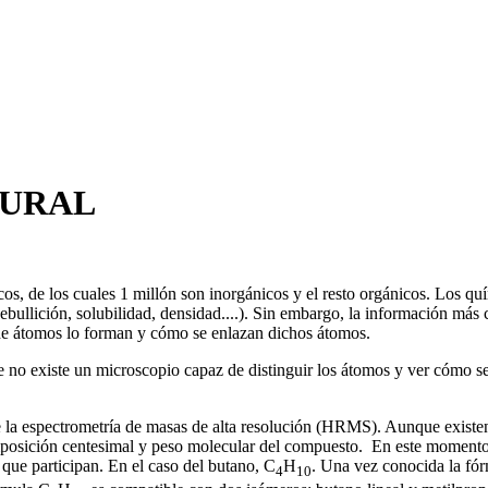
TURAL
s, de los cuales 1 millón son inorgánicos y el resto orgánicos. Los qu
ebullición, solubilidad, densidad....). Sin embargo, la información más 
 de átomos lo forman y cómo se enlazan dichos átomos.
o existe un microscopio capaz de distinguir los átomos y ver cómo se
e la espectrometría de masas de alta resolución (HRMS). Aunque existe
composición centesimal y peso molecular del compuesto. En este moment
ue participan. En el caso del butano, C
H
. Una vez conocida la fó
4
10