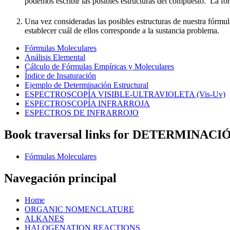
podemos escribir las posibles estructuras del compuesto. La f
Una vez consideradas las posibles estructuras de nuestra fórmula
establecer cuál de ellos corresponde a la sustancia problema.
Fórmulas Moleculares
Análisis Elemental
Cálculo de Fórmulas Empíricas y Moleculares
Índice de Insaturación
Ejemplo de Determinación Estructural
ESPECTROSCOPÍA VISIBLE-ULTRAVIOLETA (Vis-Uv)
ESPECTROSCOPÍA INFRARROJA
ESPECTROS DE INFRARROJO
Book traversal links for DETERMINA
Fórmulas Moleculares
Navegación principal
Home
ORGANIC NOMENCLATURE
ALKANES
HALOGENATION REACTIONS