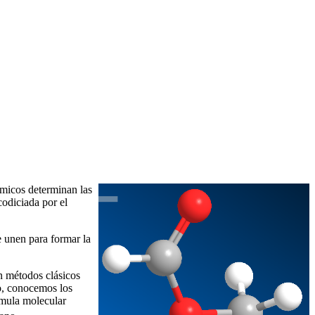
ímicos determinan las
codiciada por el
 unen para formar la
n métodos clásicos
o, conocemos los
rmula molecular