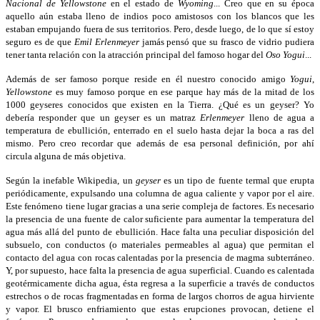
Nacional de Yellowstone
en el estado de
Wyoming
... Creo que en su época
aquello aún estaba lleno de indios poco amistosos con los blancos que les
estaban empujando fuera de sus territorios. Pero, desde luego, de lo que sí estoy
seguro es de que
Emil
Erlenmeyer
jamás pensó que su frasco de vidrio pudiera
tener tanta relación con la atracción principal del famoso hogar del
Oso
Yogui
...
Además de ser famoso porque reside en él nuestro conocido amigo
Yogui
,
Yellowstone
es muy famoso porque en ese parque hay más de la mitad de los
1000 geyseres conocidos que existen en la Tierra. ¿Qué es un geyser? Yo
debería responder que un geyser es un matraz
Erlenmeyer
lleno de agua a
temperatura de ebullición, enterrado en el suelo hasta dejar la boca a ras del
mismo. Pero creo recordar que además de esa personal definición, por ahí
circula alguna de más objetiva.
Según la inefable Wikipedia, un
geyser
es un tipo de fuente termal que erupta
periódicamente, expulsando una columna de agua caliente y vapor por el aire.
Este fenómeno tiene lugar gracias a una serie compleja de factores. Es necesario
la presencia de una fuente de calor suficiente para aumentar la temperatura del
agua más allá del punto de ebullición. Hace falta una peculiar disposición del
subsuelo, con conductos (o materiales permeables al agua) que permitan el
contacto del agua con rocas calentadas por la presencia de magma subterráneo.
Y, por supuesto, hace falta la presencia de agua superficial. Cuando es calentada
geotérmicamente dicha agua, ésta regresa a la superficie a través de conductos
estrechos o de rocas fragmentadas en forma de largos chorros de agua hirviente
y vapor. El brusco enfriamiento que estas erupciones provocan, detiene el