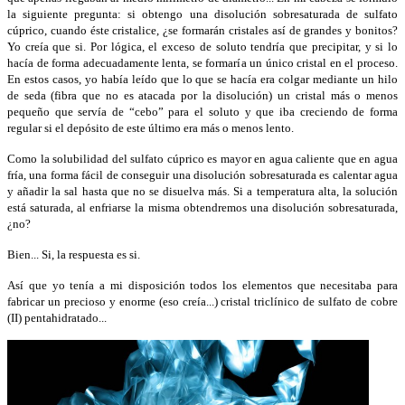
la siguiente pregunta: si obtengo una disolución sobresaturada de sulfato
cúprico, cuando éste cristalice, ¿se formarán cristales así de grandes y bonitos?
Yo creía que si. Por lógica, el exceso de soluto tendría que precipitar, y si lo
hacía de forma adecuadamente lenta, se formaría un único cristal en el proceso.
En estos casos, yo había leído que lo que se hacía era colgar mediante un hilo
de seda (fibra que no es atacada por la disolución) un cristal más o menos
pequeño que servía de “cebo” para el soluto y que iba creciendo de forma
regular si el depósito de este último era más o menos lento.
Como la solubilidad del sulfato cúprico es mayor en agua caliente que en agua
fría, una forma fácil de conseguir una disolución sobresaturada es calentar agua
y añadir la sal hasta que no se disuelva más. Si a temperatura alta, la solución
está saturada, al enfriarse la misma obtendremos una disolución sobresaturada,
¿no?
Bien... Si, la respuesta es si.
Así que yo tenía a mi disposición todos los elementos que necesitaba para
fabricar un precioso y enorme (eso creía...) cristal triclínico de sulfato de cobre
(II) pentahidratado...