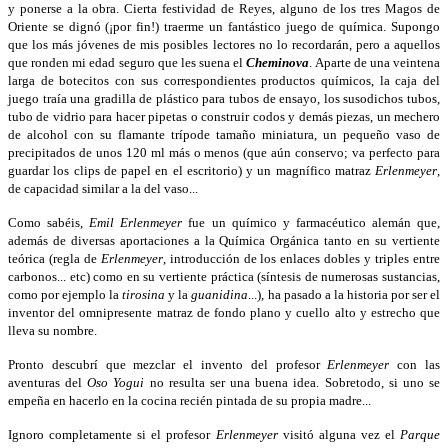
y ponerse a la obra. Cierta festividad de Reyes, alguno de los tres Magos de
Oriente se dignó (¡por fin!) traerme un fantástico juego de química. Supongo
que los más jóvenes de mis posibles lectores no lo recordarán, pero a aquellos
que ronden mi edad seguro que les suena el
Cheminova
. Aparte de una veintena
larga de botecitos con sus correspondientes productos químicos, la caja del
juego traía una gradilla de plástico para tubos de ensayo, los susodichos tubos,
tubo de vidrio para hacer pipetas o construir codos y demás piezas, un mechero
de alcohol con su flamante trípode tamaño miniatura, un pequeño vaso de
precipitados de unos 120 ml más o menos (que aún conservo; va perfecto para
guardar los clips de papel en el escritorio) y un magnífico matraz
Erlenmeyer
,
de capacidad similar a la del vaso...
Como sabéis,
Emil Erlenmeyer
fue un químico y farmacéutico alemán que,
además de diversas aportaciones a la Química Orgánica tanto en su vertiente
teórica (regla de
Erlenmeyer
, introducción de los enlaces dobles y triples entre
carbonos... etc) como en su vertiente práctica (síntesis de numerosas sustancias,
como por ejemplo la
tirosina
y la
guanidina
...), ha pasado a la historia por ser el
inventor del omnipresente matraz de fondo plano y cuello alto y estrecho que
lleva su nombre.
Pronto descubrí que mezclar el invento del profesor
Erlenmeyer
con las
aventuras del
Oso
Yogui
no resulta ser una buena idea. Sobretodo, si uno se
empeña en hacerlo en la cocina recién pintada de su propia madre...
Ignoro completamente si el profesor
Erlenmeyer
visitó alguna vez el
Parque