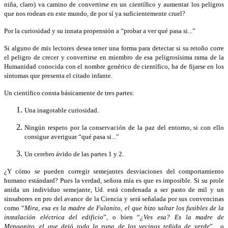
niña, claro) va camino de convertirse en un científico y aumentar los peligros
que nos rodean en este mundo, de por sí ya suficientemente cruel?
Por la curiosidad y su innata propensión a “probar a ver qué pasa si...”
Si alguno de mis lectores desea tener una forma para detectar si su retoño corre
el peligro de crecer y convertirse en miembro de esa peligrosísima rama de la
Humanidad conocida con el nombre genérico de científico, ha de fijarse en los
síntomas que presenta el citado infante.
Un científico consta básicamente de tres partes:
Una inagotable curiosidad.
Ningún respeto por la conservación de la paz del entorno, si con ello
consigue averiguar “qué pasa si...”
Un cerebro ávido de las partes 1 y 2.
¿Y cómo se pueden corregir semejantes desviaciones del comportamiento
humano estándard? Pues la verdad, señora mía es que es imposible. Si su prole
anida un individuo semejante, Ud. está condenada a ser pasto de mil y un
sinsabores en pro del avance de la Ciencia y será señalada por sus convencinas
como “
Mira, esa es la madre de Fulanito, el que hizo saltar los fusibles de la
instalación eléctrica del edificio
”, o bien “
¿Ves esa? Es la madre de
Menganito, el que dejó toda la ropa de los vecinos teñida de verde
”... o