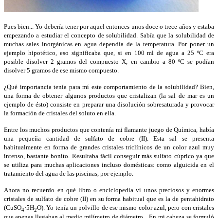
Pues bien... Yo debería tener por aquel entonces unos doce o trece años y estaba
empezando a estudiar el concepto de solubilidad. Sabía que la solubilidad de
muchas sales inorgánicas en agua dependía de la temperatura. Por poner un
ejemplo hipotético, eso significaba que, si en 100 ml de agua a 25 ºC era
posible disolver 2 gramos del compuesto X, en cambio a 80 ºC se podían
disolver 5 gramos de ese mismo compuesto.
¿Qué importancia tenía para mí este comportamiento de la solubilidad? Bien,
una forma de obtener algunos productos que cristalizan (la sal de mar es un
ejemplo de ésto) consiste en preparar una disolución sobresaturada y provocar
la formación de cristales del soluto en ella.
Entre los muchos productos que contenía mi flamante juego de Química, había
una pequeña cantidad de sulfato de cobre (II). Esta sal se presenta
habitualmente en forma de grandes cristales triclínicos de un color azul muy
intenso, bastante bonito. Resultaba fácil conseguir más sulfato cúprico ya que
se utiliza para muchas aplicaciones incluso domésticas: como alguicida en el
tratamiento del agua de las piscinas, por ejemplo.
Ahora no recuerdo en qué libro o enciclopedia vi unos preciosos y enormes
cristales de sulfato de cobre (II) en su forma habitual que es la de pentahidrato
(CuSO
·5H
O). Yo tenía un polvillo de ese mismo color azul, pero con cristales
4
2
que apenas llegaban al medio milímetro de diámetro... En mi cabeza se formuló