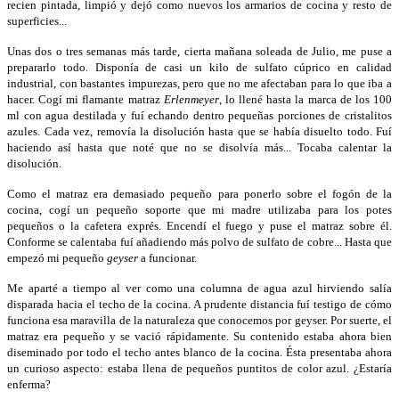
recien pintada, limpió y dejó como nuevos los armarios de cocina y resto de
superficies...
Unas dos o tres semanas más tarde, cierta mañana soleada de Julio, me puse a
prepararlo todo. Disponía de casi un kilo de sulfato cúprico en calidad
industrial, con bastantes impurezas, pero que no me afectaban para lo que iba a
hacer. Cogí mi flamante matraz
Erlenmeyer
, lo llené hasta la marca de los 100
ml con agua destilada y fuí echando dentro pequeñas porciones de cristalitos
azules. Cada vez, removía la disolución hasta que se había disuelto todo. Fuí
haciendo así hasta que noté que no se disolvía más... Tocaba calentar la
disolución.
Como el matraz era demasiado pequeño para ponerlo sobre el fogón de la
cocina, cogí un pequeño soporte que mi madre utilizaba para los potes
pequeños o la cafetera exprés. Encendí el fuego y puse el matraz sobre él.
Conforme se calentaba fuí añadiendo más polvo de sulfato de cobre... Hasta que
empezó mi pequeño
geyser
a funcionar.
Me aparté a tiempo al ver como una columna de agua azul hirviendo salía
disparada hacia el techo de la cocina. A prudente distancia fuí testigo de cómo
funciona esa maravilla de la naturaleza que conocemos por geyser. Por suerte, el
matraz era pequeño y se vació rápidamente. Su contenido estaba ahora bien
diseminado por todo el techo antes blanco de la cocina. Ésta presentaba ahora
un curioso aspecto: estaba llena de pequeños puntitos de color azul. ¿Estaría
enferma?