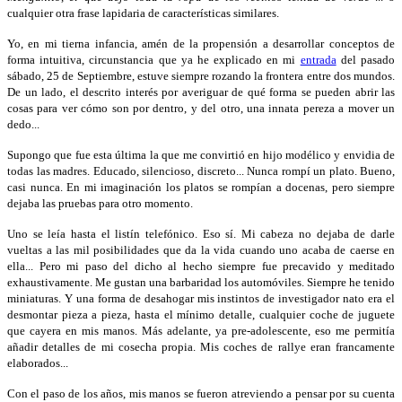
cualquier otra frase lapidaria de características similares.
Yo, en mi tierna infancia, amén de la propensión a desarrollar conceptos de
forma intuitiva, circunstancia que ya he explicado en mi
entrada
del pasado
sábado, 25 de Septiembre, estuve siempre rozando la frontera entre dos mundos.
De un lado, el descrito interés por averiguar de qué forma se pueden abrir las
cosas para ver cómo son por dentro, y del otro, una innata pereza a mover un
dedo...
Supongo que fue esta última la que me convirtió en hijo modélico y envidia de
todas las madres. Educado, silencioso, discreto... Nunca rompí un plato. Bueno,
casi nunca. En mi imaginación los platos se rompían a docenas, pero siempre
dejaba las pruebas para otro momento.
Uno se leía hasta el listín telefónico. Eso sí. Mi cabeza no dejaba de darle
vueltas a las mil posibilidades que da la vida cuando uno acaba de caerse en
ella... Pero mi paso del dicho al hecho siempre fue precavido y meditado
exhaustivamente. Me gustan una barbaridad los automóviles. Siempre he tenido
miniaturas. Y una forma de desahogar mis instintos de investigador nato era el
desmontar pieza a pieza, hasta el mínimo detalle, cualquier coche de juguete
que cayera en mis manos. Más adelante, ya pre-adolescente, eso me permitía
añadir detalles de mi cosecha propia. Mis coches de rallye eran francamente
elaborados...
Con el paso de los años, mis manos se fueron atreviendo a pensar por su cuenta