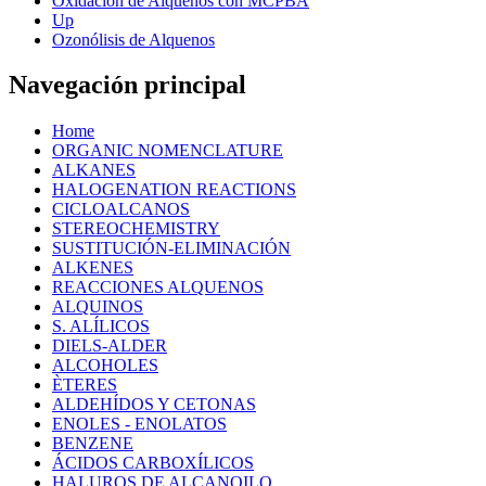
Oxidación de Alquenos con MCPBA
Up
Ozonólisis de Alquenos
Navegación principal
Home
ORGANIC NOMENCLATURE
ALKANES
HALOGENATION REACTIONS
CICLOALCANOS
STEREOCHEMISTRY
SUSTITUCIÓN-ELIMINACIÓN
ALKENES
REACCIONES ALQUENOS
ALQUINOS
S. ALÍLICOS
DIELS-ALDER
ALCOHOLES
ÈTERES
ALDEHÍDOS Y CETONAS
ENOLES - ENOLATOS
BENZENE
ÁCIDOS CARBOXÍLICOS
HALUROS DE ALCANOILO