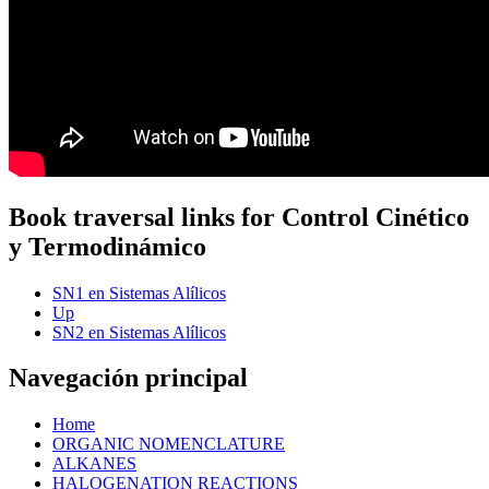
Book traversal links for Control Cinético
y Termodinámico
SN1 en Sistemas Alílicos
Up
SN2 en Sistemas Alílicos
Navegación principal
Home
ORGANIC NOMENCLATURE
ALKANES
HALOGENATION REACTIONS