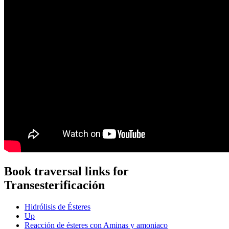
Book traversal links for
Transesterificación
Hidrólisis de Ésteres
Up
Reacción de ésteres con Aminas y amoniaco