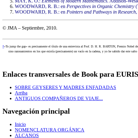
MAY, K. O.:
Elements of Modern Mathematics
. Addison-Wesl
WOODWARD, R. B.: en
Perspectives in Organic Chemistry
(
WOODWARD, R. B.: en
Pointers and Pathways in Research
,
© JMA – Septiembre, 2010.
*
«To jump the gap» es precisamente el título de una entrevista al Prof. D. H. R. BARTON, Premio Nobel d
sino razonamientos en los que existía (precisamente) un vacío en la cadena, y yo he sabido dar este salto 
Enlaces transversales de Book para EUR
SOBRE GEYSERES Y MADRES ENFADADAS
Arriba
ANTIGUOS COMPAÑEROS DE VIAJE...
Navegación principal
Inicio
NOMENCLATURA ORGÁNICA
ALCANOS