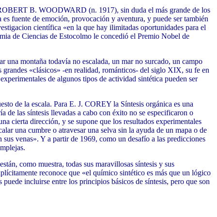
 a ROBERT B. WOODWARD (n. 1917), sin duda el más grande de los
a es fuente de emoción, provocación y aventura, y puede ser también
stigacion científica «en la que hay ilimitadas oportunidades para el
cademia de Ciencias de Estocolmo le concedió el Premio Nobel de
ar una montaña todavía no escalada, un mar no surcado, un campo
grandes «clásicos» -en realidad, románticos- del siglo XIX, su fe en
xperimentales de algunos tipos de actividad sintética pueden ser
o de la escala. Para E. J. COREY la Síntesis orgánica es una
a de las síntesis llevadas a cabo con éxito no se especificaron o
una cierta dirección, y se supone que los resultados experimentales
 escalar una cumbre o atravesar una selva sin la ayuda de un mapa o de
 sus venas». Y a partir de 1969, como un desafío a las predicciones
omplejas.
tán, como muestra, todas sus maravillosas síntesis y sus
 explícitamente reconoce que «el químico sintético es más que un lógico
 puede incluirse entre los principios básicos de síntesis, pero que son