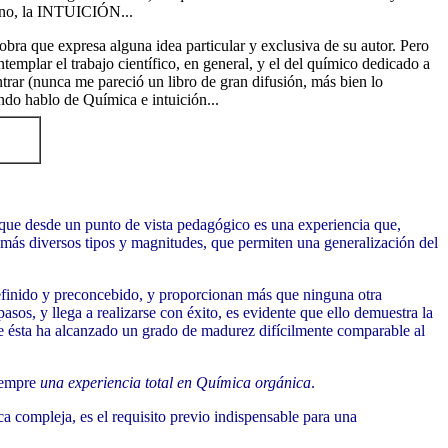
o no, la INTUICIÓN...
 obra que expresa alguna idea particular y exclusiva de su autor. Pero
templar el trabajo científico, en general, y el del químico dedicado a
ontrar (nunca me pareció un libro de gran difusión, más bien lo
ando hablo de Química e intuición...
 que desde un punto de vista pedagógico es una experiencia que,
s más diversos tipos y magnitudes, que permiten una generalización del
 definido y preconcebido, y proporcionan más que ninguna otra
asos, y llega a realizarse con éxito, es evidente que ello demuestra la
ue ésta ha alcanzado un grado de madurez difícilmente comparable al
siempre
una experiencia total en Química orgánica
.
ica compleja, es el requisito previo indispensable para una