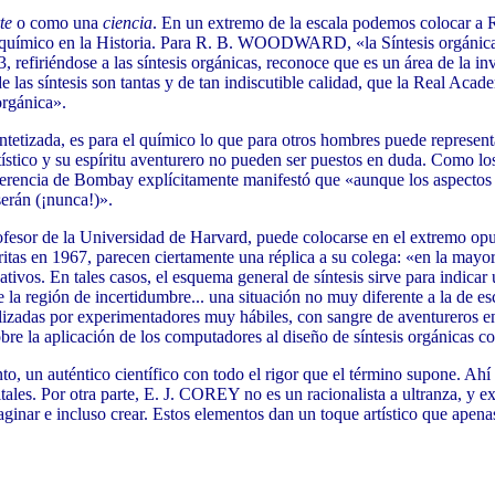
te
o como una
ciencia
. En un extremo de la escala podemos colocar
tro químico en la Historia. Para R. B. WOODWARD, «la Síntesis orgánic
efiriéndose a las síntesis orgánicas, reconoce que es un área de la inve
de las síntesis son tantas y de tan indiscutible calidad, que la Real A
orgánica».
izada, es para el químico lo que para otros hombres puede represent
tico y su espíritu aventurero no pueden ser puestos en duda. Como los 
ferencia de Bombay explícitamente manifestó que «aunque los aspectos e
serán (¡nunca!)».
de la Universidad de Harvard, puede colocarse en el extremo opuest
ritas en 1967, parecen ciertamente una réplica a su colega: «en la mayorí
tivos. En tales casos, el esquema general de síntesis sirve para indicar 
 de la región de incertidumbre... una situación no muy diferente a la de
lizadas por experimentadores muy hábiles, con sangre de aventureros en
e la aplicación de los computadores al diseño de síntesis orgánicas c
auténtico científico con todo el rigor que el término supone. Ahí es
bitales. Por otra parte, E. J. COREY no es un racionalista a ultranza, y
ginar e incluso crear. Estos elementos dan un toque artístico que apenas