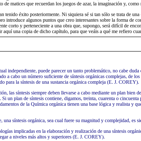
to de matices que recuerdan los juegos de azar, la imaginación y, com
n tenido éxito posteriormente. Ni siquiera sé si tan sólo se trata de una
bro introduce algunos puntos que creo interesantes sobre la forma de con
amente corto y perteneciente a una obra que, supongo, será difícil de enc
ir aquí una copia de dicho capítulo, para que veáis a qué me refiero cu
ectual independiente, puede parecer un tanto problemático, no cabe duda
ado a cabo un número suficiente de síntesis orgánicas complejas, de lo
lido para la síntesis de una sustancia orgánica compleja (E. J. COREY).
ación, las síntesis siempre deben llevarse a cabo mediante un plan bien
Si un plan de síntesis contiene, digamos, treinta, cuarenta o cincuenta p
ndamentos de la Química orgánica tienen una base lógica y realista y q
na síntesis orgánica, sea cual fuere su magnitud y complejidad, es 
dologías implicadas en la elaboración y realización de una síntesis orgán
legar a niveles más altos y superiores (E. J. COREY).