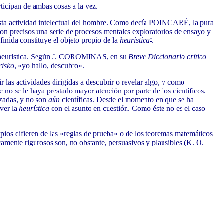
ticipan de ambas cosas a la vez.
asta actividad intelectual del hombre. Como decía POINCARÉ, la pura
on precisos una serie de procesos mentales exploratorios de ensayo y
finida constituye el objeto propio de la
heurística
.
*
la heurística. Según J. COROMINAS, en su
Breve Diccionario crítico
riskō
, «yo hallo, descubro».
 las actividades dirigidas a descubrir o revelar algo, y como
 no se le haya prestado mayor atención por parte de los científicos.
izadas, y no son
aún
científicas. Desde el momento en que se ha
 ver la
heurística
con el asunto en cuestión. Como éste no es el caso
cipios difieren de las «reglas de prueba» o de los teoremas matemáticos
icamente rigurosos son, no obstante, persuasivos y plausibles (K. O.