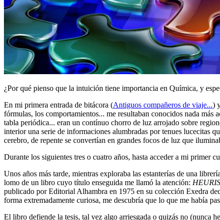
¿Por qué pienso que la intuición tiene importancia en Química, y es
En mi primera entrada de bitácora (
Antiguos compañeros de viaje...
) 
fórmulas, los comportamientos... me resultaban conocidos nada más aca
tabla periódica... eran un contínuo chorro de luz arrojado sobre regi
interior una serie de informaciones alumbradas por tenues lucecitas q
cerebro, de repente se convertían en grandes focos de luz que ilumina
Durante los siguientes tres o cuatro años, hasta acceder a mi primer c
Unos años más tarde, mientras exploraba las estanterías de una librer
lomo de un libro cuyo título enseguida me llamó la atención:
HEURI
publicado por Editorial Alhambra en 1975 en su colección Exedra dedic
forma extremadamente curiosa, me descubría que lo que me había pas
El libro defiende la tesis, tal vez algo arriesgada o quizás no (nunca 