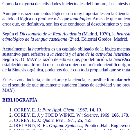
Como la mayoría de actividades intelectuales del hombre, las síntesis
Aunque los razonamientos lógicos son muy importantes en la Ciencia
actividad lógica no produce más que
tautologías
. Antes de que un teo
error que, en definitiva, son los que conducen al descubrimiento y car
Según el
Diccionario de la Real Academia
(Madrid, 1970), la
heuríst
etimológico de la lengua castellana
(2ª ed. Editorial Gredos. Madrid,
Actualmente, la
heurística
es un capítulo obligado de la lógica matemá
sustantivo para referirse
a la ciencia y al arte de la actividad heurístic
Según K. O. MAY la razón de ello es que, por definición, la
heurístic
establecido una fórmula o se ha descubierto un método científico rigu
de la Síntesis orgánica, podemos decir con toda propiedad que se trat
En esta zona incierta, entre el arte y la ciencia, es posible formular
pri
en el sentido de que únicamente sugieren líneas de actividad y no pret
MAY).
BIBLIOGRAFÍA
COREY, E. J.:
Pure Appl. Chem
., 1967,
14
, 19.
COREY, E. J. y TODD WIPKE, W.:
Science
, 1969,
166
, 178.
COREY, E. J.:
Quart. Rev.
, 1971,
25
, 455.
IRELAND, R. E.:
Organic Synthesis
, Prentice-Hall. Englewood