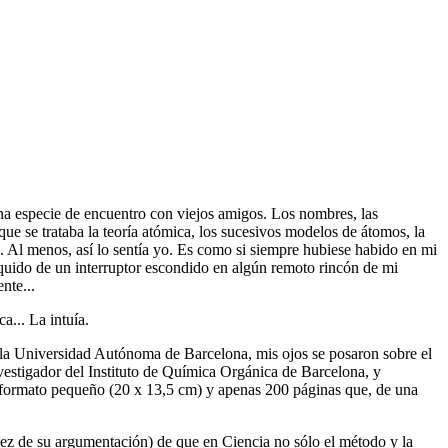
na especie de encuentro con viejos amigos. Los nombres, las
ue se trataba la teoría atómica, los sucesivos modelos de átomos, la
. Al menos, así lo sentía yo. Es como si siempre hubiese habido en mi
asquido de un interruptor escondido en algún remoto rincón de mi
nte...
a... La intuía.
de la Universidad Autónoma de Barcelona, mis ojos se posaron sobre el
investigador del Instituto de Química Orgánica de Barcelona, y
de formato pequeño (20 x 13,5 cm) y apenas 200 páginas que, de una
.
lidez de su argumentación) de que en Ciencia no sólo el método y la