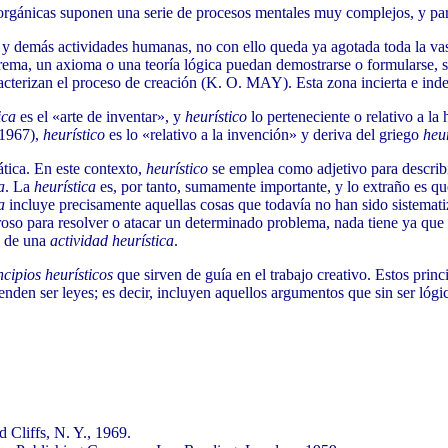
 orgánicas suponen una serie de procesos mentales muy complejos, y par
 y demás actividades humanas, no con ello queda ya agotada toda la v
rema, un axioma o una teoría lógica puedan demostrarse o formularse, s
acterizan el proceso de creación (K. O. MAY). Esta zona incierta e inde
ica
es el «arte de inventar», y
heurístico
lo perteneciente o relativo a 
 1967),
heurístico
es lo «relativo a la invención» y deriva del griego
heu
tica. En este contexto,
heurístico
se emplea como adjetivo para describir
a
. La
heurística
es, por tanto, sumamente importante, y lo extraño es que
a
incluye precisamente aquellas cosas que todavía no han sido sistemat
roso para resolver o atacar un determinado problema, nada tiene ya que
a de una
actividad heurística
.
ncipios heurísticos
que sirven de guía en el trabajo creativo. Estos prin
enden ser leyes; es decir, incluyen aquellos argumentos que sin ser lóg
 Cliffs, N. Y., 1969.