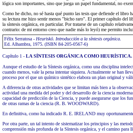
lógica son importantes, sino que juega un papel fundamental, no exen
Como he dicho, no sé hasta qué punto las tesis que defiende el libro ha
su lectura me hizo sentir menos "bicho raro". El primer capítulo del li
la síntesis orgánica, en particular. Por tratarse de un capítulo relativ
contrario: de mi entorno creo que nadie más lo leyó) me permito inclu
Félix Serratosa -
Heuriskō. Introducción a la síntesis orgánica.
Ed. Alhambra, 1975. (ISBN 84-205-0567-6)
Capítulo 1 -
LA SÍNTESIS ORGÁNICA COMO HEURÍSTICA.
Aunque el estudio de la Síntesis orgánica, como una disciplina intel
cuando menos, vale la pena intentar siquiera. Actualmente se han llev
proceso por el que un químico sintético elabora un plan original y vá
A diferencia de otras actividades que se limitan más bien a la observ
actividad una medida del poder y del desarrollo de la ciencia moderna. 
capacidad de predicción de la Ciencia, y puede asegurarse que los fu
de otras ramas de la ciencia (R. B. WOODWARD).
En definitiva, como ha indicado R. E. IRELAND muy oportunamente, u
Por otra parte, un tal intento de sistematizar los principios y las meto
comprensión más profunda de la Síntesis orgánica, y el camino para l