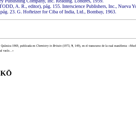
ey Publishing Company, Inc. Reading. Londres, 1959.
TODD, A. R., editor), pág. 155. Interscience Publishers, Inc., Nueva Y
 pág. 23. G. Hofteizer for Ciba of India, Ltd., Bombay, 1963.
e Química 1969, publicada en
Chemistry in Britain
(1973,
9
, 149), en el transcurso de la cual manifiesta: «Mu
al vacío...»
ISKŌ