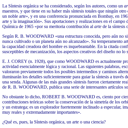
La Síntesis orgánica se ha considerado, según los autores, como un
ar
maestros, y que tiene en su haber más síntesis totales que ningún o
un noble arte», y en una conferencia pronunciada en Bombay, en 1963, r
arte y la imaginación». Sus aportaciones y realizaciones en el campo 
Química de 1965 «por su meritoria contribución al
arte
de la síntesis 
Según R. B. WOODWARD «una estructura conocida, pero aún no sintet
nunca cultivado o un planeta aún no alcanzado». Su temperamento artís
la capacidad creadora del hombre es inquebrantable. En la citada con
susceptibles de mecanización, los aspectos creativos del diseño no lo 
E. J. COREY (n. 1928), que como WOODWARD es actualmente profesor 
actividad esencialmente lógica y racional. Las siguientes palabras, esc
valoraron previamente todos los posibles intermedios y caminos alterna
iluminarán los detalles suficientemente para guiar la síntesis a través
una senda. Algunas de las más grandes síntesis fueron ciertamente rea
de R. B. WOODWARD, publica una serie de interesantes artículos sobr
No obstante lo dicho, ROBERT B. WOODWARD es, ciento por ciento, un 
contribuciones teóricas sobre la conservación de la simetría de los or
y un estratega; es un explorador fuertemente inclinado a especular, ima
muy reales y extremadamente importantes».
¿Qué es, pues, la Síntesis orgánica, un arte o una ciencia?