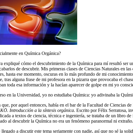
pecialmente en Química Orgánica?
ya expliqué cómo el descubrimiento de la Química para mí resultó ser u
barlos de descubrir. Mis primeras clases de Ciencias Naturales en las q
ones, hasta ese momento, oscuras en lo más profundo de mi conocimiento
ue, tras alguna frase de mi profesora en la pizarra que provocaba el ch
ban toda esa información y la hacían aparecer de golpe en mi yo conscie
urso en la Universidad, yo no estudiaba Química: yo adivinaba la Químic
ía que, por aquel entonces, había en el bar de la Facultad de Ciencias 
SK
Ō
. Introducción a la síntesis orgánica
. Escrito por Félix Serratosa, 
ada a textos de ciencia, técnica e ingeniería, se trataba de un libro 
ado al descubrir la Química no era un fenómeno paranormal ni extraño
he llegado a discutir este tema seriamente con nadie, así que no sé la so